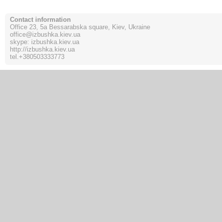
Contact information
Office 23, 5a Bessarabska square, Kiev, Ukraine
office@izbushka.kiev.ua
skype: izbushka.kiev.ua
http://izbushka.kiev.ua
tel.
+380503333773