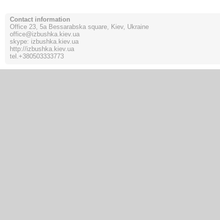
Contact information
Office 23, 5a Bessarabska square, Kiev, Ukraine
office@izbushka.kiev.ua
skype: izbushka.kiev.ua
http://izbushka.kiev.ua
tel.
+380503333773